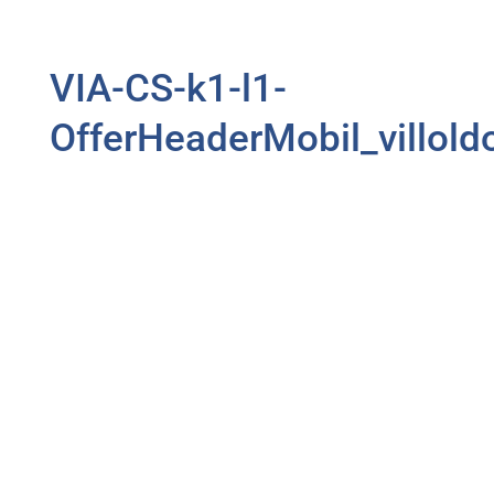
VIA-CS-k1-l1-
OfferHeaderMobil_villold